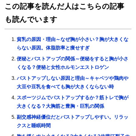
この記事を読んだ人はこちらの記事
も読んでいます
貧乳の原因・理由～なぜ胸が小さい？胸が大きくな
らない原因。体脂肪率と痩せすぎ
便秘とバストアップの関係～便秘をすると胸が小さ
くなる？便秘と女性ホルモンエストロゲン
バストアップしない原因と理由～キャベツや鶏肉や
大豆や豆乳を食べても胸が大きくならない時
スポーツジムでバストアップするか？筋トレで胸が
大きくなる？大胸筋と豊胸・巨乳の関係
副交感神経優位だとバストアップしやすい。リラッ
クスと睡眠時間