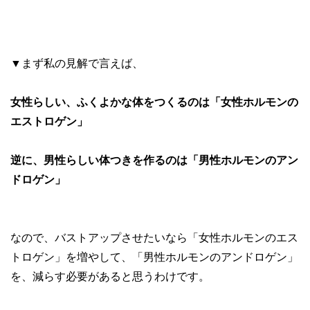
▼まず私の見解で言えば、
女性らしい、ふくよかな体をつくるのは「女性ホルモンの
エストロゲン」
逆に、男性らしい体つきを作るのは「男性ホルモンのアン
ドロゲン」
なので、バストアップさせたいなら「女性ホルモンのエス
トロゲン」を増やして、「男性ホルモンのアンドロゲン」
を、減らす必要があると思うわけです。