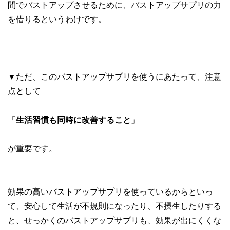
間でバストアップさせるために、バストアップサプリの力
を借りるというわけです。
▼ただ、このバストアップサプリを使うにあたって、注意
点として
「
生活習慣も同時に改善すること
」
が重要です。
効果の高いバストアップサプリを使っているからといっ
て、安心して生活が不規則になったり、不摂生したりする
と、せっかくのバストアップサプリも、効果が出にくくな