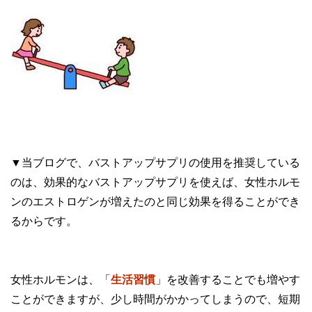
▼当ブログで、バストアップサプリの使用を推奨している
のは、効果的なバストアップサプリを使えば、女性ホルモ
ンのエストロゲンが増えたのと同じ効果を得ることができ
るからです。
女性ホルモンは、「
生活習慣
」を改善することでも増やす
ことができますが、少し時間がかかってしまうので、短期