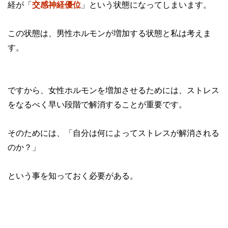
経が「
交感神経優位
」という状態になってしまいます。
この状態は、男性ホルモンが増加する状態と私は考えま
す。
ですから、女性ホルモンを増加させるためには、ストレス
をなるべく早い段階で解消することが重要です。
そのためには、「自分は何によってストレスが解消される
のか？」
という事を知っておく必要がある。