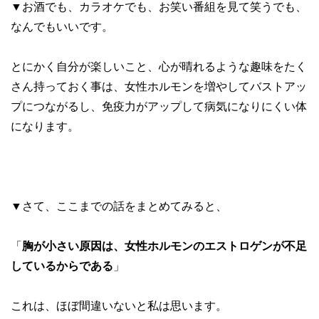
▼お酒でも、カラオケでも、お笑い番組を見て笑うでも、
なんでもいいです。
とにかく自分が楽しいこと、心が晴れるような趣味をたく
さん持っておく事は、女性ホルモンを増やしてバストアッ
プにつながるし、免疫力がアップして病気になりにくい体
になります。
▼さて、ここまでの話をまとめてみると、
「
胸が小さい原因は、女性ホルモンのエストロゲンが不足
しているからである
」
これは、ほぼ間違いないと私は思います。