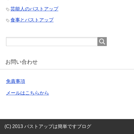
芸能人のバストアップ
食事とバストアップ
お問い合わせ
免責事項
メールはこちらから
(C) 2013 バストアップは簡単ですブログ