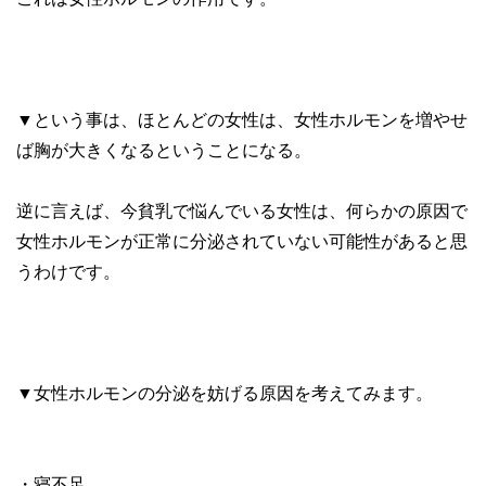
▼という事は、ほとんどの女性は、女性ホルモンを増やせ
ば胸が大きくなるということになる。
逆に言えば、今貧乳で悩んでいる女性は、何らかの原因で
女性ホルモンが正常に分泌されていない可能性があると思
うわけです。
▼女性ホルモンの分泌を妨げる原因を考えてみます。
・寝不足