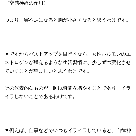
（交感神経の作用）
つまり、寝不足になると胸が小さくなると思うわけです。
▼ですからバストアップを目指すなら、女性ホルモンのエ
ストロゲンが増えるような生活習慣に、少しずつ変化させ
ていくことが望ましいと思うわけです。
その代表的なものが、睡眠時間を増やすことであり、イラ
イラしないことであるわけです。
▼例えば、仕事などでいつもイライラしていると、自律神