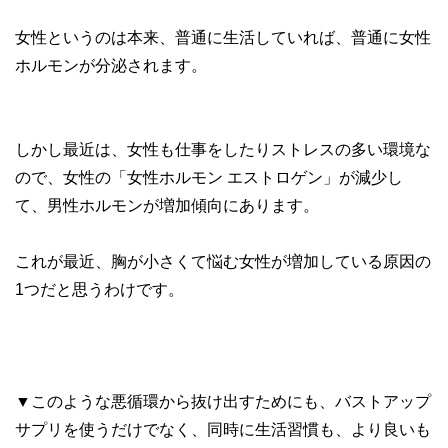
女性というのは本来、普通に生活していれば、普通に女性
ホルモンが分泌されます。
しかし最近は、女性も仕事をしたりストレスの多い環境な
ので、女性の「女性ホルモン エストロゲン」が減少し
て、男性ホルモンが増加傾向にあります。
これが最近、胸が小さくて悩む女性が増加している原因の
1つだと思うわけです。
▼このような悪循環から抜け出すためにも、バストアップ
サプリを使うだけでなく、同時に生活習慣も、より良いも