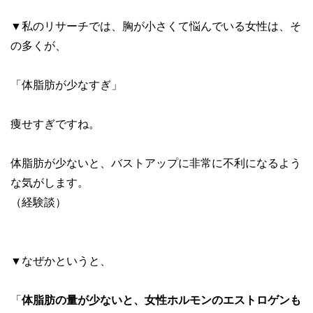
▼私のリサーチでは、胸が小さくて悩んでいる女性は、そ
の多くが、
「体脂肪が少なすぎ」
痩せすぎですね。
体脂肪が少ないと、バストアップに非常に不利になるよう
な気がします。
（経験談）
▼なぜかというと、
「
体脂肪の量が少ないと、女性ホルモンのエストロゲンも