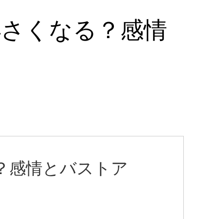
小さくなる？感情
ン
？感情とバストア